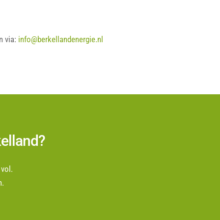
n via:
info@berkellandenergie.nl
elland?
vol.
n.