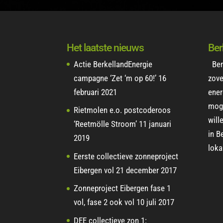
Het laatste nieuws
Ber
Actie BerkellandEnergie
Ber
campagne ‘Zet ‘m op 60!’
16
zove
februari 2021
ener
moge
Rietmolen e.o. postcoderoos
will
‘Reetmölle Stroom’
11 januari
in B
2019
loka
Eerste collectieve zonneproject
Eibergen vol
21 december 2017
Zonneproject Eibergen fase 1
vol, fase 2 ook vol
10 juli 2017
DEE collectieve zon 1: