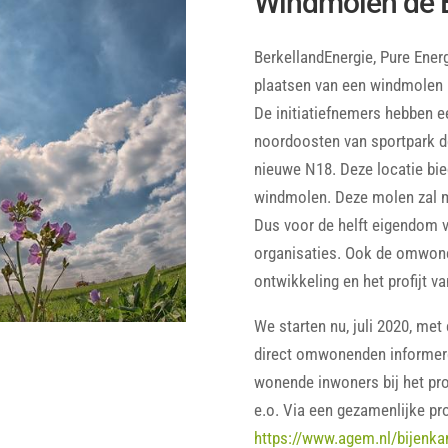
Windmolen de 
BerkellandEnergie, Pure Ener
plaatsen van een windmolen l
De initiatiefnemers hebben e
noordoosten van sportpark 
nieuwe N18. Deze locatie bi
windmolen. Deze molen zal 
Dus voor de helft eigendom v
organisaties. Ook de omwonen
ontwikkeling en het profijt v
We starten nu, juli 2020, met
direct omwonenden informere
wonende inwoners bij het pro
e.o. Via een gezamenlijke pro
https://www.agem.nl/bijenk