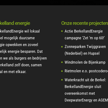
kelland energie
Onze recente projecten
kellandEnergie wil lokaal
Actie BerkellandEnergie
el mogelijk duurzame
campagne ‘Zet ‘m op 60!’
gie opwekken en zoveel
Zonneparken Twijggraven
lijk energie besparen. Dat
(Nederbiel) en Hupsel
en we als burgers en bedrijven
Windmolen de Bijenkamp
erkelland zelf doen, samen
Rietmolen e.o. postcoder
al en met elkaar.
Waterkracht uit de Berkel:
BerkellandEnergie sluit
overeenkomst met
DeepwaterEnergy en AGEM