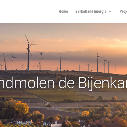
Home
Berkelland Energie
Proj
ndmolen de Bijenk