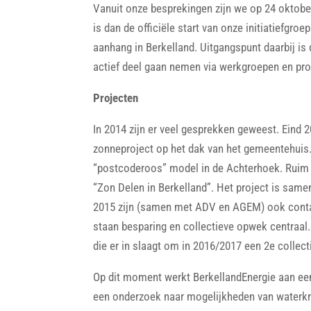
Vanuit onze besprekingen zijn we op 24 oktober
is dan de officiële start van onze initiatiefgro
aanhang in Berkelland. Uitgangspunt daarbij is
actief deel gaan nemen via werkgroepen en proje
Projecten
In 2014 zijn er veel gesprekken geweest. Eind 2
zonneproject op het dak van het gemeentehuis.
“postcoderoos” model in de Achterhoek. Ruim 5
“Zon Delen in Berkelland”. Het project is sa
2015 zijn (samen met ADV en AGEM) ook contac
staan besparing en collectieve opwek centraal. 
die er in slaagt om in 2016/2017 een 2e collect
Op dit moment werkt BerkellandEnergie aan een 
een onderzoek naar mogelijkheden van waterkra