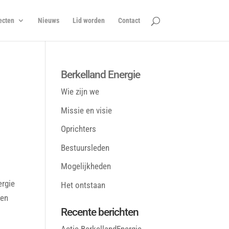
ecten
Nieuws
Lid worden
Contact
Berkelland Energie
Wie zijn we
Missie en visie
Oprichters
Bestuursleden
Mogelijkheden
ergie
Het ontstaan
 en
Recente berichten
Actie BerkellandEnergie