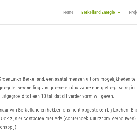
Home
Berkelland Energie
Proj
d GroenLinks Berkelland, een aantal mensen uit om mogelijkheden te
fgroep ter versnelling van groene en duurzame energietoepassing in
uitgegroeid tot een 10-tal, dat dit verder vorm wil geven.
aar van Berkelland en hebben ons licht opgestoken bij Lochem En
. Ook zijn er contacten met Adv (Achterhoek Duurzaam Verbouwen)
happij).