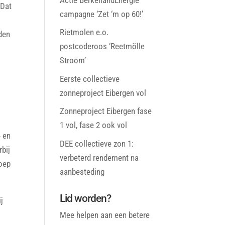
 Dat
campagne ‘Zet ‘m op 60!’
Rietmolen e.o.
eden
postcoderoos ‘Reetmölle
Stroom’
Eerste collectieve
zonneproject Eibergen vol
Zonneproject Eibergen fase
1 vol, fase 2 ook vol
4 en
DEE collectieve zon 1:
bij
verbeterd rendement na
roep
aanbesteding
Lid worden?
j
Mee helpen aan een betere