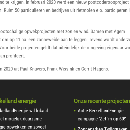
nd te krijgen. In februari 2020 werd een nieuw postcoderoosproject
 Ruim 50 particulieren en bedrijven uit rietmolen e.o. participeren 
grootschalige opwekprojecten met zon en wind. Samen met Agem
ct om op 11 ha. een zonneweide aan te leggen. Tevens wordt onder
oor beide projecten geldt dat uiteindelijk de omgeving eigenaar wo
an profiteert.
n 2020 uit Paul Knuvers, Frank Wissink en Gerrit Hagens.
kelland energie
Onze recente projecten
kellandEnergie wil lokaal
Actie BerkellandEnergie
el mogelijk duurzame
campagne ‘Zet ‘m op 60!’
gie opwekken en zoveel
Zonneparken Twijggraven