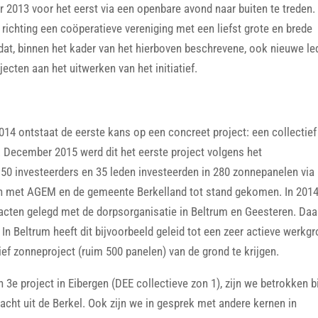
 2013 voor het eerst via een openbare avond naar buiten te treden.
ep richting een coöperatieve vereniging met een liefst grote en brede
 dat, binnen het kader van het hierboven beschrevene, ook nieuwe l
cten aan het uitwerken van het initiatief.
014 ontstaat de eerste kans op een concreet project: een collectief
 December 2015 werd dit het eerste project volgens het
0 investeerders en 35 leden investeerden in 280 zonnepanelen via
men met AGEM en de gemeente Berkelland tot stand gekomen. In 201
ten gelegd met de dorpsorganisatie in Beltrum en Geesteren. Daar
In Beltrum heeft dit bijvoorbeeld geleid tot een zeer actieve werkg
ief zonneproject (ruim 500 panelen) van de grond te krijgen.
3e project in Eibergen (DEE collectieve zon 1), zijn we betrokken bi
cht uit de Berkel. Ook zijn we in gesprek met andere kernen in