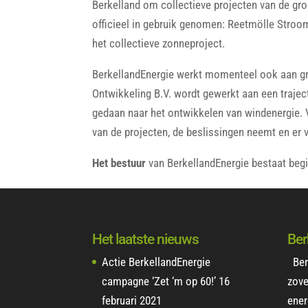
Berkelland om collectieve projecten van de gro
officieel in gebruik genomen: Reetmölle Stroom.
het collectieve zonneproject.
BerkellandEnergie werkt momenteel ook aan 
Ontwikkeling B.V. wordt gewerkt aan een traje
gedaan naar het ontwikkelen van windenergie. V
van de projecten, de beslissingen neemt en er v
Het bestuur
van BerkellandEnergie bestaat begi
Het laatste nieuws
Ber
Actie BerkellandEnergie
Ber
campagne ‘Zet ‘m op 60!’
16
zove
februari 2021
ener