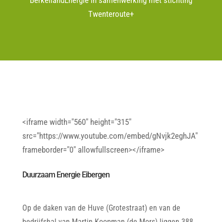
BerkellandEnergie in samenwerking met stichting
Twenteroute+
<iframe width="560" height="315"
src="https://www.youtube.com/embed/gNvjk2eghJA"
frameborder="0" allowfullscreen></iframe>
Duurzaam Energie Eibergen
Op de daken van de Huve (Grotestraat) en van de
bedrijfshal van Martin Koopman (de Mors) liggen 388