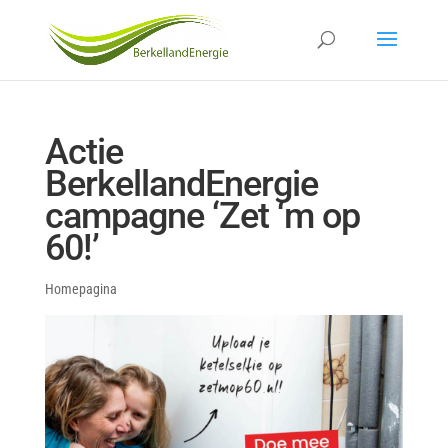
Actie
BerkellandEnergie
campagne ‘Zet ‘m op
60!’
Homepagina