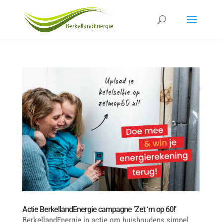
Actie BerkellandEnergie campagne ‘Zet ‘m op 60!’
BerkellandEnergie in actie om huishoudens simpel