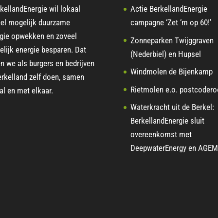
kellandEnergie wil lokaal
Actie BerkellandEnergie
el mogelijk duurzame
campagne ‘Zet ‘m op 60!’
gie opwekken en zoveel
Zonneparken Twijggraven
lijk energie besparen. Dat
(Nederbiel) en Hupsel
en we als burgers en bedrijven
Windmolen de Bijenkamp
erkelland zelf doen, samen
Rietmolen e.o. postcoder
al en met elkaar.
Waterkracht uit de Berkel:
BerkellandEnergie sluit
overeenkomst met
DeepwaterEnergy en AGEM