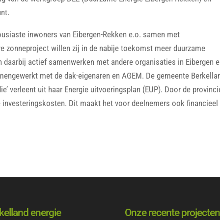
nt.
housiaste inwoners van Eibergen-Rekken e.o. samen met
eve zonneproject willen zij in de nabije toekomst meer duurzame
len daarbij actief samenwerken met andere organisaties in Eibergen 
samengewerkt met de dak-eigenaren en AGEM. De gemeente Berkella
die’ verleent uit haar Energie uitvoeringsplan (EUP). Door de provinci
e investeringskosten. Dit maakt het voor deelnemers ook financieel
kelland energie
Onze recente projecten