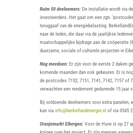
Ruim 50 deelnemers:
De installatie wordt via 
investeerders. Het gaat om een zgn. ‘postcodero
teruggaaf van de energiebelasting. Berkellan
naar de leden, die daar via de jaarlijkse leden
maatschappelijke bijdrage aan de coöperatie (€ 2
duurzame, sociale of culturele projecten in Ei
Nog meedoen:
Er zijn voor de eerste 2 daken 
komende maanden dan ook gebeuren. Er is nog
de postcodes 7152, 7151, 7141, 7142, 7157 of 7
verwachten een rendement gedurende 15 jaar 
Bij voldoende deelnemers voor extra panelen, 
kan via
info@berkellandenergie.nl
of via 0545 2
Oranjemarkt Eibergen:
Voor de Huve is op 27 ap
krijgen over het project. Er zijn mensen aanw