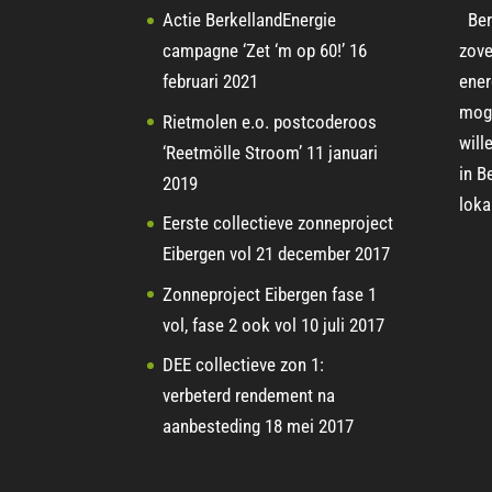
Actie BerkellandEnergie
Ber
campagne ‘Zet ‘m op 60!’
16
zove
februari 2021
ener
moge
Rietmolen e.o. postcoderoos
will
‘Reetmölle Stroom’
11 januari
in B
2019
loka
Eerste collectieve zonneproject
Eibergen vol
21 december 2017
Zonneproject Eibergen fase 1
vol, fase 2 ook vol
10 juli 2017
DEE collectieve zon 1:
verbeterd rendement na
aanbesteding
18 mei 2017