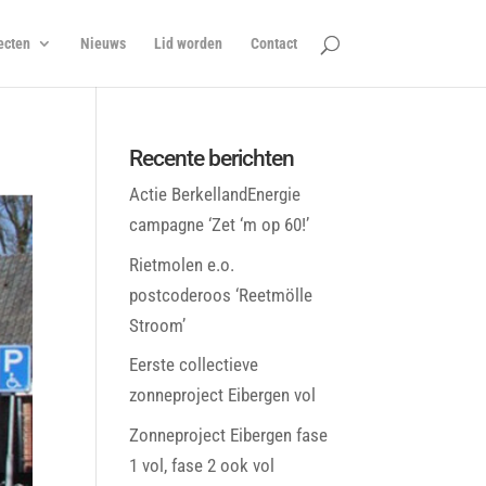
ecten
Nieuws
Lid worden
Contact
Recente berichten
Actie BerkellandEnergie
campagne ‘Zet ‘m op 60!’
Rietmolen e.o.
postcoderoos ‘Reetmölle
Stroom’
Eerste collectieve
zonneproject Eibergen vol
Zonneproject Eibergen fase
1 vol, fase 2 ook vol