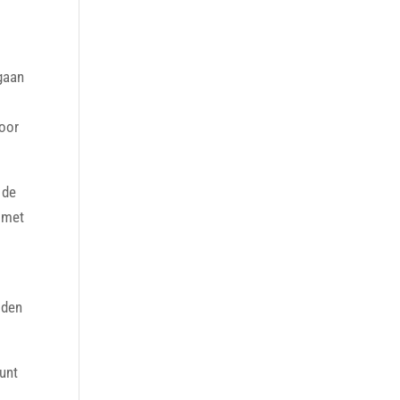
-
gaan
voor
 de
 met
lden
kunt