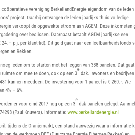
de coöperatieve vereniging BerkellandEnergie eigendom van de leden
os’ project. Daarbij ontvangen de leden jaarlijks thuis volledige
dEnergie verkoopt de opgewekte stroom aan AGEM. Deze inkomsten 
vergadering over beslissen. Daarnaast betaalt AGEM jaarlijkse een
4, – p.j. per klant-lid). Dit geld gaat naar een leefbaarheidsfonds 
bergen en Rekken.
genoeg leden om te starten met het leggen van 388 panelen. Dat gaat
e
 ruimte om mee te doen, ook op een 3
dak. Inwoners en bedrijven
481 kunnen meedoen. De investering voor 1 paneel is € 260, -. We
van 4% – 6%.
e
worden er voor eind 2017 nog op een 3
dak panelen gelegd. Aanme
74298 (Paul Knuvers). Informatie:
www.berkellandenergie.nl
ril, tijdens de Oranjemarkt, een stand aanwezig waar u informatie 
ezig van de werkgroep DEE (Duurzame Energie Eibergen-Rekken) en