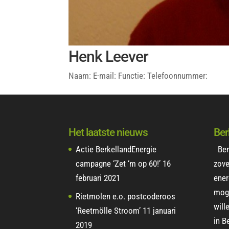
Henk Leever
Naam: E-mail: Functie: Telefoonnummer:
Het laatste nieuws
Ber
Actie BerkellandEnergie
Ber
campagne ‘Zet ‘m op 60!’
16
zove
februari 2021
ener
moge
Rietmolen e.o. postcoderoos
will
‘Reetmölle Stroom’
11 januari
in B
2019