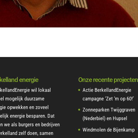
kelland energie
Onze recente projecten
kellandEnergie wil lokaal
Actie BerkellandEnergie
el mogelijk duurzame
campagne ‘Zet ‘m op 60!’
gie opwekken en zoveel
Zonneparken Twijggraven
lijk energie besparen. Dat
(Nederbiel) en Hupsel
en we als burgers en bedrijven
Windmolen de Bijenkamp
erkelland zelf doen, samen